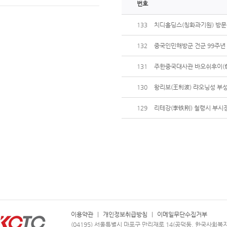
번호
133
치디홀딩스(칭화과기원) 방문 
132
중국인민해방군 건군 99주년
131
주한중국대사관 바오쉬후이(包
130
왕리보(王利波) 랴오닝성 부성
129
리테강(李铁刚) 철령시 부시
이용약관
|
개인정보취급방침
|
이메일무단수집거부
(04195) 서울특별시 마포구 만리재로 14(공덕동, 한국사회복지회관 