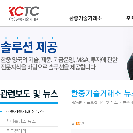
총
133
건