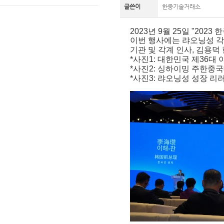
글쓴이
한중기술거래소
2023년 9월 25일 "20
이번 행사에는 랴오닝성 각
기관 및 각계 인사, 김용
*사진1: 대한민국 제36대
*사진2: 싱하이밍 주한중
*사진3: 랴오닝성 성장 리