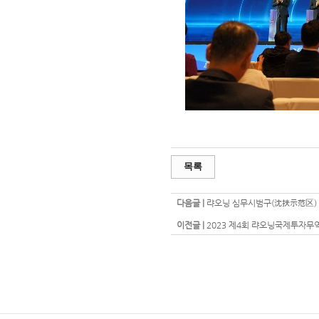
목록
다음글 |
랴오닝 심무시범구(沈扶示范区)
이전글 |
2023 제4회 랴오닝국제투자무